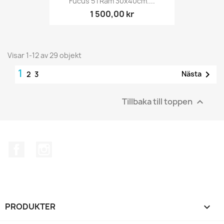
Fucus 5 I Ram 30x40cm....
1 500,00 kr
Visar 1-12 av 29 objekt
1

Nästa
2
3
Tillbaka till toppen

Facebook
Instagram
PRODUKTER
