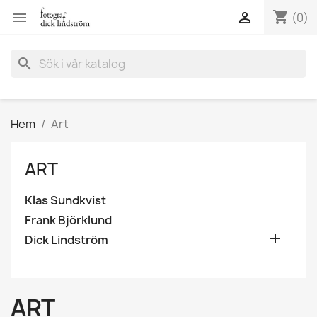
shopping_cart


(0)
search
Hem
Art
ART
Klas Sundkvist
Frank Björklund

Dick Lindström
ART